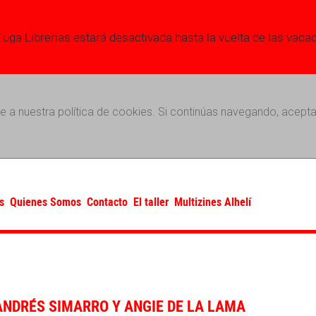
Fuga Librerias estará desactivada hasta la vuelta de las vaca
e a nuestra política de cookies. Si continúas navegando, acepta
s
Quienes Somos
Contacto
El taller
Multizines Alhelí
ANDRÉS SIMARRO Y ANGIE DE LA LAMA